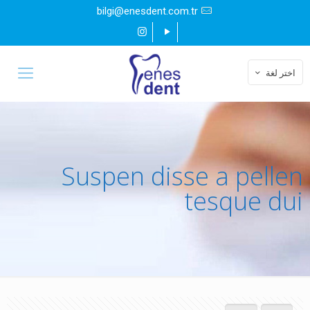
bilgi@enesdent.com.tr
اختر لغة
Suspen disse a pellen
tesque dui