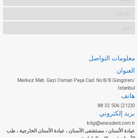
علاجاتنا
اتصل
معلومات التواصل
العنوان :
Merkez Mah. Gazi Osman Paşa Cad.
No:8/B Güngören/
İstanbul
هاتف :
0(212) 506 32 88
بريد إلكتروني :
bilgi@enesdent.com.tr
عيادة الأسنان ، مستشفى الأسنان ، عيادة الأسنان الخارجية ، طب